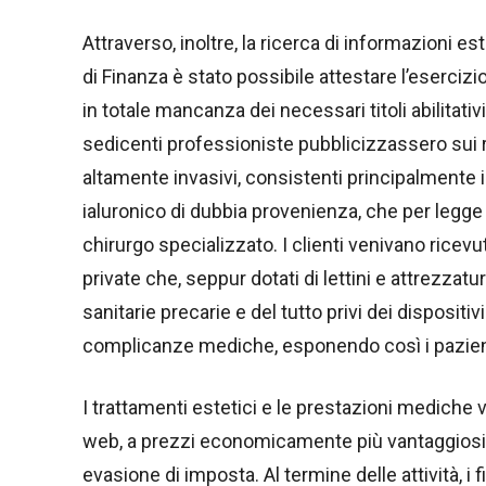
Attraverso, inoltre, la ricerca di informazioni e
di Finanza è stato possibile attestare l’eserci
in totale mancanza dei necessari titoli abilitativ
sedicenti professioniste pubblicizzassero sui ri
altamente invasivi, consistenti principalmente i
ialuronico di dubbia provenienza, che per legg
chirurgo specializzato. I clienti venivano ricevu
private che, seppur dotati di lettini e attrezzat
sanitarie precarie e del tutto privi dei dispositi
complicanze mediche, esponendo così i pazienti 
I trattamenti estetici e le prestazioni medich
web, a prezzi economicamente più vantaggiosi ri
evasione di imposta. Al termine delle attività, i f