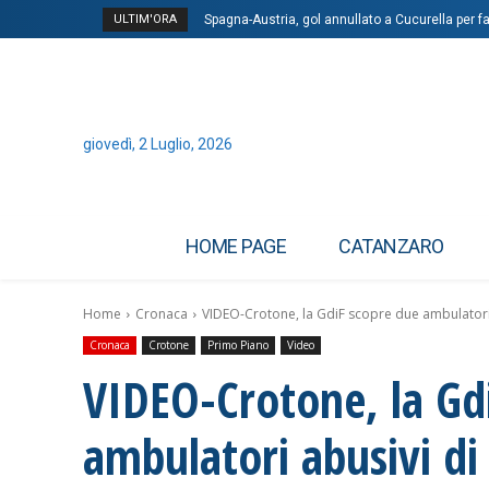
ULTIM'ORA
Spagna-Austria, gol annullato a Cucurella per f
giovedì, 2 Luglio, 2026
HOME PAGE
CATANZARO
Home
Cronaca
VIDEO-Crotone, la GdiF scopre due ambulatori 
Cronaca
Crotone
Primo Piano
Video
VIDEO-Crotone, la Gd
ambulatori abusivi di