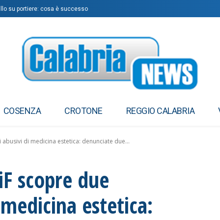
allo su portiere: cosa è successo
COSENZA
CROTONE
REGGIO CALABRIA
abusivi di medicina estetica: denunciate due...
iF scopre due
 medicina estetica: