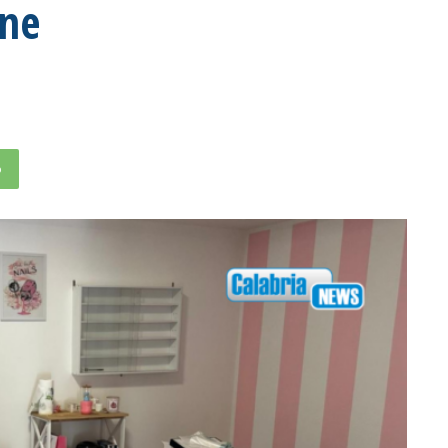
one
p