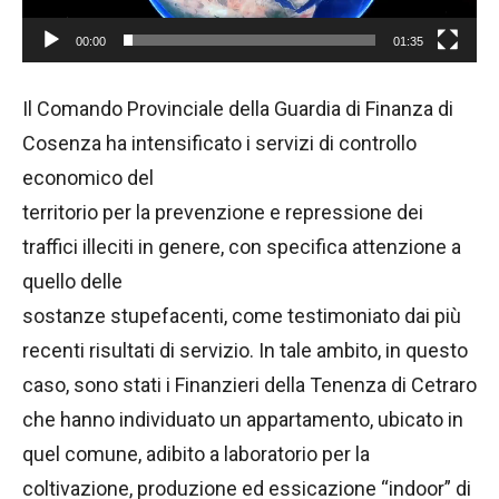
P
00:00
01:35
l
a
Il Comando Provinciale della Guardia di Finanza di
y
Cosenza ha intensificato i servizi di controllo
e
economico del
r
territorio per la prevenzione e repressione dei
traffici illeciti in genere, con specifica attenzione a
quello delle
sostanze stupefacenti, come testimoniato dai più
recenti risultati di servizio. In tale ambito, in questo
caso, sono stati i Finanzieri della Tenenza di Cetraro
che hanno individuato un appartamento, ubicato in
quel comune, adibito a laboratorio per la
coltivazione, produzione ed essicazione “indoor” di