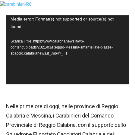
V
Media error: Format(s) not supported or source(s) not
found
i
d
Scarica il file: https://www.calabrianews.it/wp-
e
content/uploads/2021/03/Reggio-Messina-smantellate-piazze-
spaccio.calabrianews.it_.mp4?_=1
o
P
l
a
y
e
Nelle prime ore di oggi, nelle province di Reggio
r
Calabria e Messina, i Carabinieri del Comando
Provinciale di Reggio Calabria, con il supporto dello
Squadrone Eliportato Cacciatori Calabria e dei