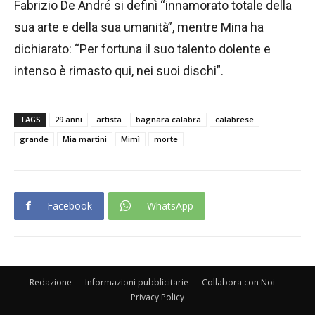
Fabrizio De André si definì “innamorato totale della
sua arte e della sua umanità”, mentre Mina ha
dichiarato: “Per fortuna il suo talento dolente e
intenso è rimasto qui, nei suoi dischi”.
TAGS
29 anni
artista
bagnara calabra
calabrese
grande
Mia martini
Mimì
morte
Facebook
WhatsApp
Redazione
Informazioni pubblicitarie
Collabora con Noi
Privacy Policy