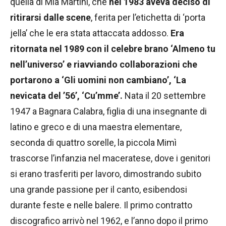
quella di Mia Martini, che
nel 1983 aveva deciso di
ritirarsi dalle scene
, ferita per l’etichetta di ‘porta
jella’ che le era stata attaccata addosso.
Era
ritornata nel 1989 con il celebre brano ‘Almeno tu
nell’universo’ e riavviando collaborazioni che
portarono a ‘Gli uomini non cambiano’, ‘La
nevicata del ’56’, ‘Cu’mme’.
Nata il 20 settembre
1947 a Bagnara Calabra, figlia di una insegnante di
latino e greco e di una maestra elementare,
seconda di quattro sorelle, la piccola Mimì
trascorse l’infanzia nel maceratese, dove i genitori
si erano trasferiti per lavoro, dimostrando subito
una grande passione per il canto, esibendosi
durante feste e nelle balere. Il primo contratto
discografico arrivò nel 1962, e l’anno dopo il primo