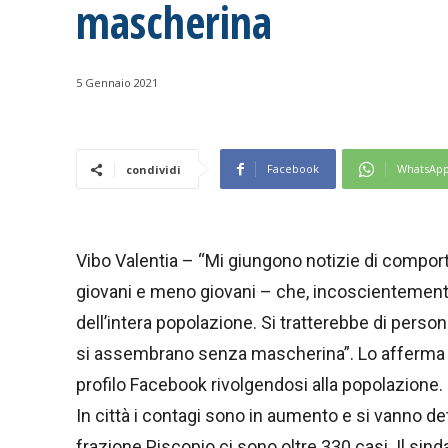
mascherina
5 Gennaio 2021
Facebook
WhatsAp
condividi
Vibo Valentia – “Mi giungono notizie di compor
giovani e meno giovani – che, incoscientemente 
dell’intera popolazione. Si tratterebbe di pers
si assembrano senza mascherina”. Lo afferma il
profilo Facebook rivolgendosi alla popolazione.
In città i contagi sono in aumento e si vanno de
frazione Piscopio ci sono oltre 330 casi. Il sin