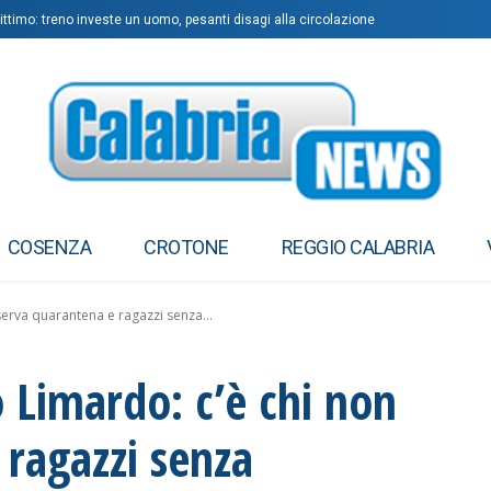
ittimo: treno investe un uomo, pesanti disagi alla circolazione
COSENZA
CROTONE
REGGIO CALABRIA
serva quarantena e ragazzi senza...
o Limardo: c’è chi non
 ragazzi senza