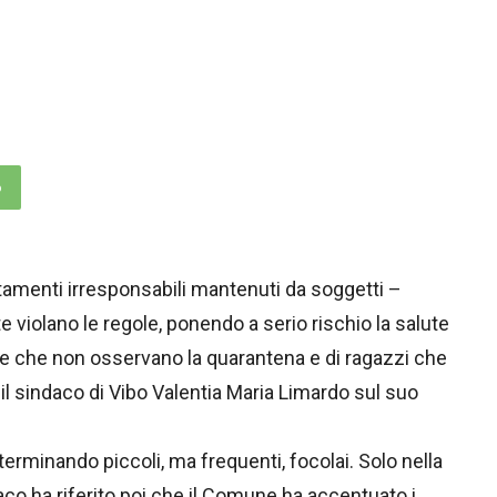
p
tamenti irresponsabili mantenuti da soggetti –
violano le regole, ponendo a serio rischio la salute
one che non osservano la quarantena e di ragazzi che
 sindaco di Vibo Valentia Maria Limardo sul suo
terminando piccoli, ma frequenti, focolai. Solo nella
daco ha riferito poi che il Comune ha accentuato i