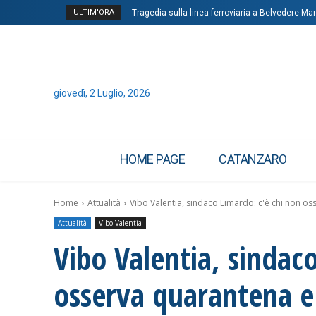
ULTIM'ORA
Tragedia sulla linea ferroviaria a Belvedere Mar
giovedì, 2 Luglio, 2026
HOME PAGE
CATANZARO
Home
Attualità
Vibo Valentia, sindaco Limardo: c'è chi non os
Attualità
Vibo Valentia
Vibo Valentia, sindac
osserva quarantena e