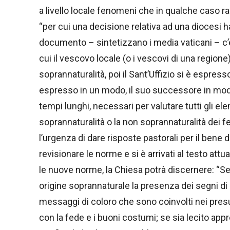
a livello locale fenomeni che in qualche caso r
“per cui una decisione relativa ad una diocesi h
documento – sintetizzano i media vaticani – c’è
cui il vescovo locale (o i vescovi di una regione
soprannaturalità, poi il Sant’Uffizio si è espre
espresso in un modo, il suo successore in mod
tempi lunghi, necessari per valutare tutti gli el
soprannaturalità o la non soprannaturalità dei
l’urgenza di dare risposte pastorali per il bene d
revisionare le norme e si è arrivati al testo a
le nuove norme, la Chiesa potrà discernere: “S
origine soprannaturale la presenza dei segni di u
messaggi di coloro che sono coinvolti nei presu
con la fede e i buoni costumi; se sia lecito appre