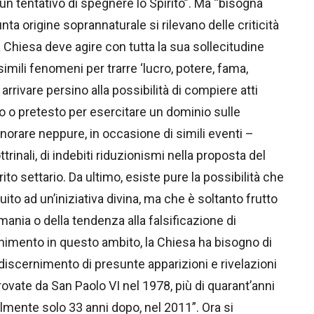
n tentativo di spegnere lo Spirito”. Ma “bisogna
nta origine soprannaturale si rilevano delle criticità
a Chiesa deve agire con tutta la sua sollecitudine
simili fenomeni per trarre ‘lucro, potere, fama,
arrivare persino alla possibilità di compiere atti
 o pretesto per esercitare un dominio sulle
norare neppure, in occasione di simili eventi –
trinali, di indebiti riduzionismi nella proposta del
to settario. Da ultimo, esiste pure la possibilità che
buito ad un’iniziativa divina, ma che è soltanto frutto
omania o della tendenza alla falsificazione di
imento in questo ambito, la Chiesa ha bisogno di
iscernimento di presunte apparizioni e rivelazioni
ovate da San Paolo VI nel 1978, più di quarant’anni
almente solo 33 anni dopo, nel 2011”. Ora si