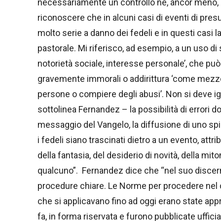
necessariamente un controllo né, ancor meno, u
riconoscere che in alcuni casi di eventi di presu
molto serie a danno dei fedeli e in questi casi l
pastorale. Mi riferisco, ad esempio, a un uso di 
notorietà sociale, interesse personale’, che può 
gravemente immorali o addirittura ‘come mezzo
persone o compiere degli abusi’. Non si deve ig
sottolinea Fernandez – la possibilità di errori dot
messaggio del Vangelo, la diffusione di uno spiri
i fedeli siano trascinati dietro a un evento, attri
della fantasia, del desiderio di novità, della mit
qualcuno”. Fernandez dice che “nel suo discern
procedure chiare. Le Norme per procedere nel d
che si applicavano fino ad oggi erano state appr
fa, in forma riservata e furono pubblicate uffici