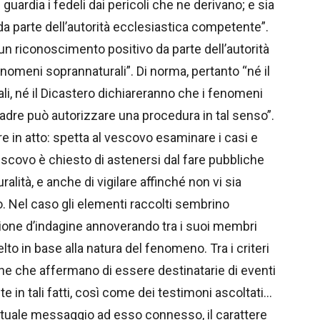
guardia i fedeli dai pericoli che ne derivano; e sia
da parte dell’autorità ecclesiastica competente”.
e un riconoscimento positivo da parte dell’autorità
fenomeni soprannaturali”. Di norma, pertanto “né il
, né il Dicastero dichiareranno che i fenomeni
Padre può autorizzare una procedura in tal senso”.
 in atto: spetta al vescovo esaminare i casi e
escovo è chiesto di astenersi dal fare pubbliche
ralità, e anche di vigilare affinché non vi sia
. Nel caso gli elementi raccolti sembrino
sione d’indagine annoverando tra i suoi membri
to in base alla natura del fenomeno. Tra i criteri
sone che affermano di essere destinatarie di eventi
e in tali fatti, così come dei testimoni ascoltati…
entuale messaggio ad esso connesso, il carattere