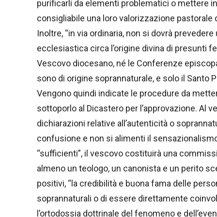
purificarli da elementi problematici o mettere in 
consigliabile una loro valorizzazione pastorale 
Inoltre, “in via ordinaria, non si dovrà preveder
ecclesiastica circa l’origine divina di presunti 
Vescovo diocesano, né le Conferenze episcopali
sono di origine soprannaturale, e solo il Santo 
Vengono quindi indicate le procedure da mettere
sottoporlo al Dicastero per l’approvazione. Al v
dichiarazioni relative all’autenticità o soprannatu
confusione e non si alimenti il sensazionalismo
“sufficienti”, il vescovo costituirà una commis
almeno un teologo, un canonista e un perito scel
positivi, “la credibilità e buona fama delle per
soprannaturali o di essere direttamente coinvolt
l’ortodossia dottrinale del fenomeno e dell’ev