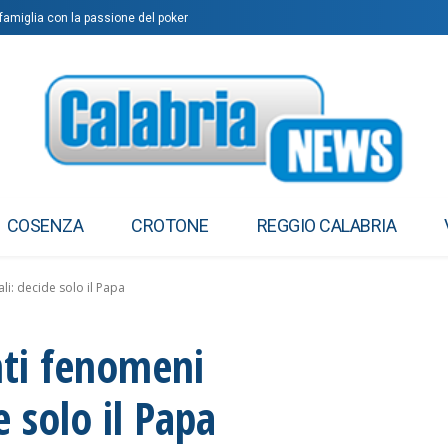
a famiglia con la passione del poker
 leasing e concorrenza mettono in crisi gli studi”
COSENZA
CROTONE
REGGIO CALABRIA
li: decide solo il Papa
unti fenomeni
 solo il Papa