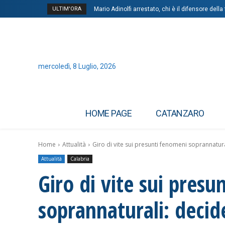
ULTIM'ORA
Mario Adinolfi arrestato, chi è il difensore dell
Sanità: “Dentisti a 50mila euro lordi l’anno,
mercoledì, 8 Luglio, 2026
HOME PAGE
CATANZARO
Home
Attualità
Giro di vite sui presunti fenomeni soprannatura
Attualità
Calabria
Giro di vite sui pres
soprannaturali: decide