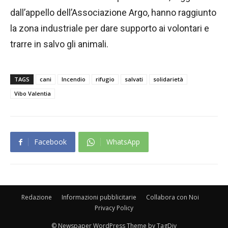
dall’appello dell’Associazione Argo, hanno raggiunto
la zona industriale per dare supporto ai volontari e
trarre in salvo gli animali.
TAGS
cani
Incendio
rifugio
salvati
solidarietà
Vibo Valentia
Facebook
WhatsApp
Redazione
Informazioni pubblicitarie
Collabora con Noi
Privacy Policy
© Newspaper WordPress Theme by TagDiv