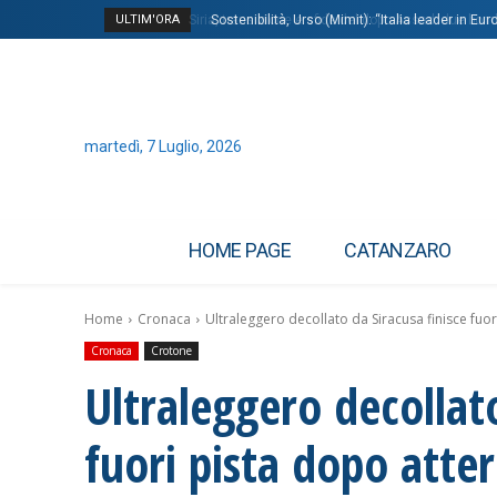
ULTIM'ORA
Siria, transizione e sfide del dopo-Assad: due bom
Sostenibilità, Urso (Mimit): “Italia leader in Euro
martedì, 7 Luglio, 2026
HOME PAGE
CATANZARO
Home
Cronaca
Ultraleggero decollato da Siracusa finisce fuor
Cronaca
Crotone
Ultraleggero decollato
fuori pista dopo atter