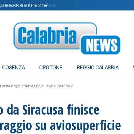
be nel giorno di Macron da al-Shaara
pa in riciclo di materie prime”
COSENZA
CROTONE
REGGIO CALABRIA
i pista dopo atterraggio su aviosuperficie di...
 da Siracusa finisce
raggio su aviosuperficie