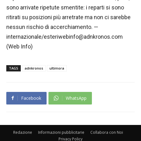
sono arrivate ripetute smentite: i reparti si sono
ritirati su posizioni più arretrate ma non ci sarebbe
nessun rischio di accerchiamento. —
internazionale/esteriwebinfo@adnkronos.com
(Web Info)
TAGS
adnkronos
ultimora
Facebook
WhatsApp
Redazione
Informazioni pubblicitarie
Collabora con Noi
Privacy Policy