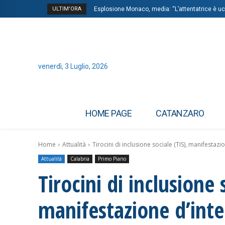
ULTIM'ORA
Esplosione Monaco, media: “L’attentatrice è ucr
venerdì, 3 Luglio, 2026
HOME PAGE
CATANZARO
Home
Attualità
Tirocini di inclusione sociale (TIS), manifestazi
Attualità
Calabria
Primo Piano
Tirocini di inclusione 
manifestazione d’inte