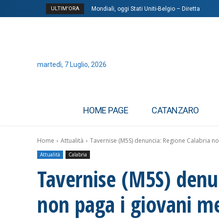
ULTIM'ORA
Mondiali, oggi Stati Uniti-Belgio – Diretta
Dal microbiota una speranza contro l’epilessi
martedì, 7 Luglio, 2026
HOME PAGE
CATANZARO
Home
Attualità
Tavernise (M5S) denuncia: Regione Calabria non 
Attualità
Calabria
Tavernise (M5S) denu
non paga i giovani me