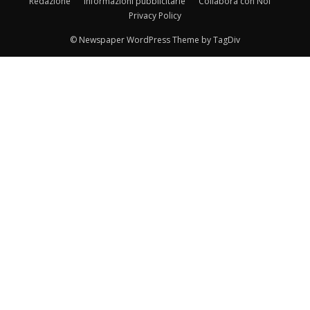
Redazione
Informazioni pubblicitarie
Collabora con Noi
Privacy Policy
© Newspaper WordPress Theme by TagDiv