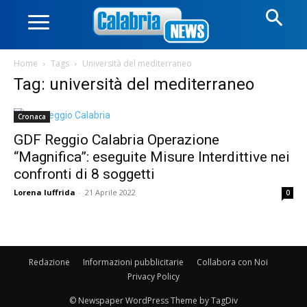
Home
Tags
Università del mediterraneo
Tag: università del mediterraneo
Cronaca
GDF Reggio Calabria Operazione
“Magnifica”: eseguite Misure Interdittive nei
confronti di 8 soggetti
Lorena Iuffrida
-
21 Aprile 2022
0
Redazione
Informazioni pubblicitarie
Collabora con Noi
Privacy Policy
© Newspaper WordPress Theme by TagDiv