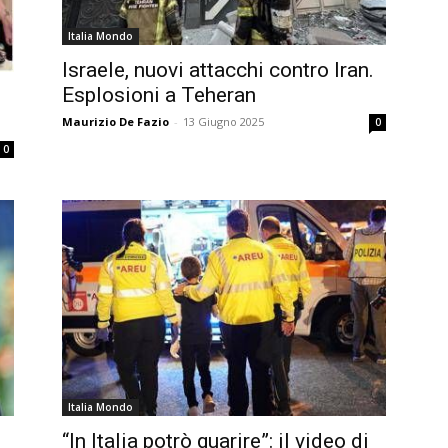
Italia Mondo
Israele, nuovi attacchi contro Iran.
Esplosioni a Teheran
Maurizio De Fazio
-
13 Giugno 2025
0
0
Italia Mondo
“In Italia potrò guarire”: il video di