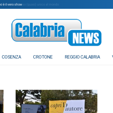
intestino: il caso (quasi) unico al mondo
COSENZA
CROTONE
REGGIO CALABRIA