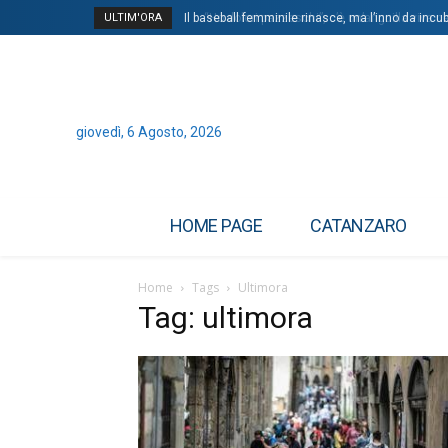
ULTIM'ORA
“Ho dolori pazzeschi”, c’è un’anguilla viva nell’
giovedì, 6 Agosto, 2026
HOME PAGE
CATANZARO
Home
Tags
Ultimora
Tag: ultimora