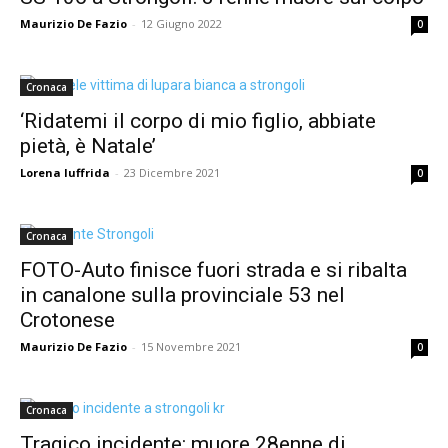
Maurizio De Fazio
-
12 Giugno 2022
0
Cronaca
‘Ridatemi il corpo di mio figlio, abbiate
pietà, è Natale’
Lorena Iuffrida
-
23 Dicembre 2021
0
Cronaca
FOTO-Auto finisce fuori strada e si ribalta
in canalone sulla provinciale 53 nel
Crotonese
Maurizio De Fazio
-
15 Novembre 2021
0
Cronaca
Tragico incidente: muore 28enne di