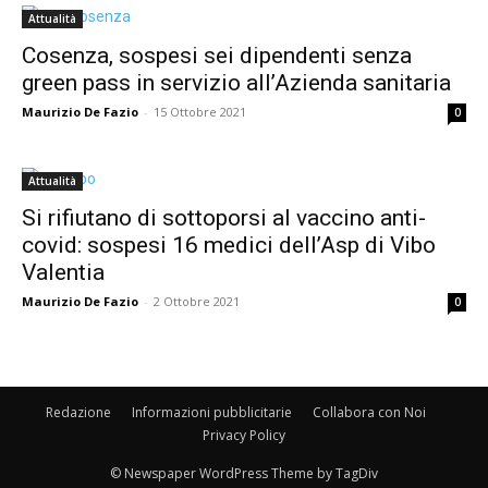
Attualità
Cosenza, sospesi sei dipendenti senza
green pass in servizio all’Azienda sanitaria
Maurizio De Fazio
-
15 Ottobre 2021
0
Attualità
Si rifiutano di sottoporsi al vaccino anti-
covid: sospesi 16 medici dell’Asp di Vibo
Valentia
Maurizio De Fazio
-
2 Ottobre 2021
0
Redazione
Informazioni pubblicitarie
Collabora con Noi
Privacy Policy
© Newspaper WordPress Theme by TagDiv