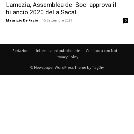
Lamezia, Assemblea dei Soci approva il
bilancio 2020 della Sacal
Maurizio De Fazio
-
15 Settembre 2021
0
Redazione
Informazioni pubblicitarie
Collabora con Noi
Privacy Policy
© Newspaper WordPress Theme by TagDiv