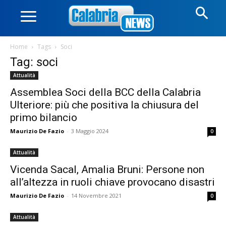
Home
Tags
Soci
Tag: soci
Attualità
Assemblea Soci della BCC della Calabria
Ulteriore: più che positiva la chiusura del
primo bilancio
Maurizio De Fazio
-
3 Maggio 2024
0
Attualità
Vicenda Sacal, Amalia Bruni: Persone non
all’altezza in ruoli chiave provocano disastri
Maurizio De Fazio
-
14 Novembre 2021
0
Attualità