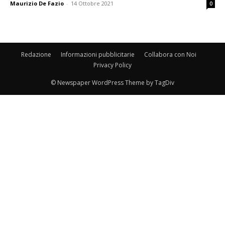
Maurizio De Fazio
-
14 Ottobre 2021
0
Redazione
Informazioni pubblicitarie
Collabora con Noi
Privacy Policy
© Newspaper WordPress Theme by TagDiv