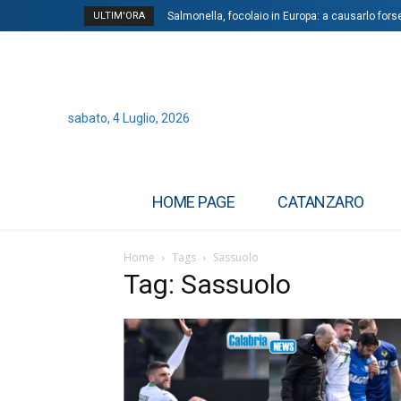
ULTIM'ORA
Salmonella, focolaio in Europa: a causarlo for
sabato, 4 Luglio, 2026
HOME PAGE
CATANZARO
Home
Tags
Sassuolo
Tag: Sassuolo