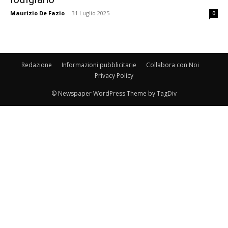
Maurizio De Fazio
-
31 Luglio 2025
0
Redazione
Informazioni pubblicitarie
Collabora con Noi
Privacy Policy
© Newspaper WordPress Theme by TagDiv