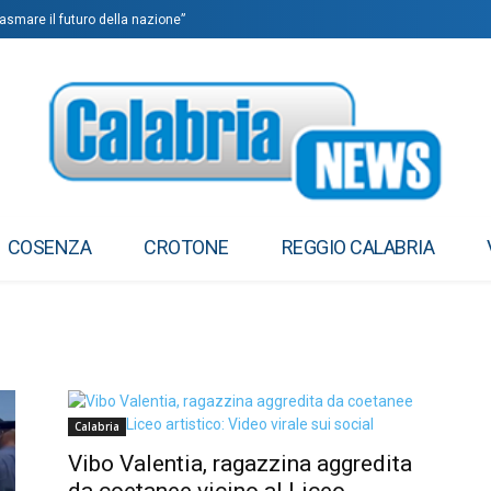
lasmare il futuro della nazione”
COSENZA
CROTONE
REGGIO CALABRIA
Calabria
Vibo Valentia, ragazzina aggredita
da coetanee vicino al Liceo