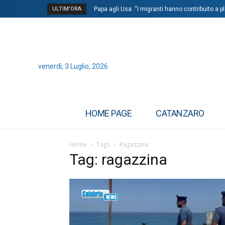
ULTIM'ORA
Papa agli Usa: “I migranti hanno contribuito a p
venerdì, 3 Luglio, 2026
HOME PAGE
CATANZARO
Home
Tags
Ragazzina
Tag: ragazzina