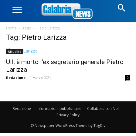
Home
Tags
Pietro Larizza
Tag: Pietro Larizza
Attualità
Uil: è morto l’ex segretario generale Pietro
Larizza
Redazione
-
1 Marzo 2021
0
Redazione
Informazioni pubblicitarie
Collabora con Noi
Privacy Policy
© Newspaper WordPress Theme by TagDiv