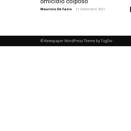
omicidio colposo
Maurizio De Fazio
-
11 Settembre 2021
© Newspaper WordPress Theme by TagDiv