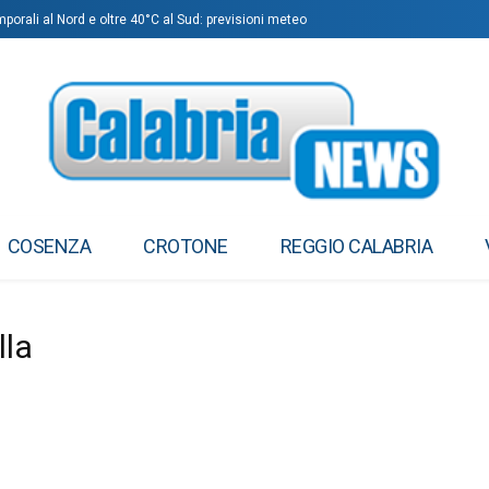
mporali al Nord e oltre 40°C al Sud: previsioni meteo
COSENZA
CROTONE
REGGIO CALABRIA
lla