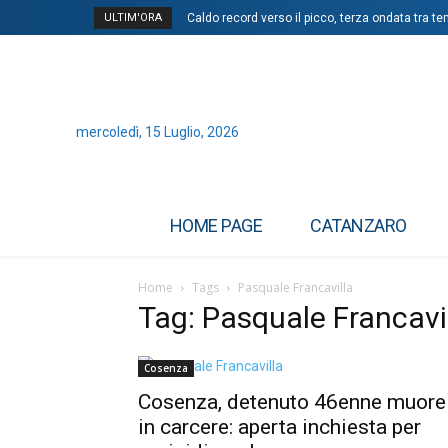
ULTIM'ORA
Caldo record verso il picco, terza ondata tra te
mercoledì, 15 Luglio, 2026
HOME PAGE
CATANZARO
Home
Tags
Pasquale Francavilla
Tag: Pasquale Francavi
Cosenza
Cosenza, detenuto 46enne muore
in carcere: aperta inchiesta per