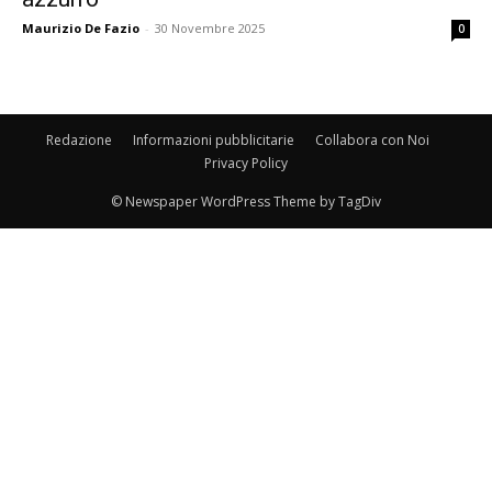
Maurizio De Fazio
-
30 Novembre 2025
0
Redazione
Informazioni pubblicitarie
Collabora con Noi
Privacy Policy
© Newspaper WordPress Theme by TagDiv