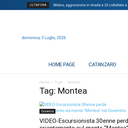
ULTIM'ORA
Milano, aggressione in strada e 20 coltellate a 
domenica, 5 Luglio, 2026
HOME PAGE
CATANZARO
Home
Tags
Montea
Tag: Montea
Cosenza
VIDEO-Escursionista 30enne per
orientamento sul monte “Montea