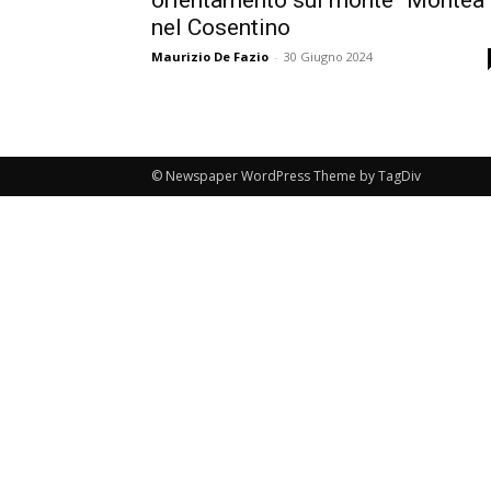
nel Cosentino
Maurizio De Fazio
-
30 Giugno 2024
© Newspaper WordPress Theme by TagDiv