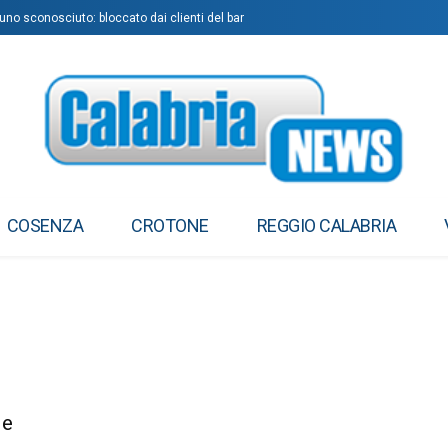
uno sconosciuto: bloccato dai clienti del bar
COSENZA
CROTONE
REGGIO CALABRIA
de
”