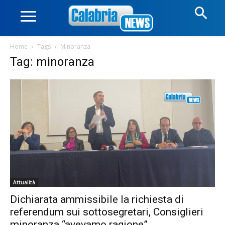
Home
Tags
Minoranza
Tag: minoranza
Attualità
Dichiarata ammissibile la richiesta di
referendum sui sottosegretari, Consiglieri
minoranza “avevamo ragione”