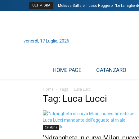
ULTIM'ORA
Melissa Satta e il caso Roggero: “Le famiglie de
venerdì, 17 Luglio, 2026
HOME PAGE
CATANZARO
Home
Tags
Luca Lucci
Tag: Luca Lucci
Calabria
‘Ndrangheta in curva Milan, nuov