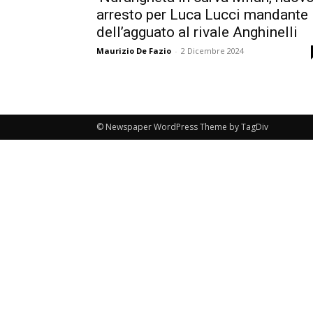
arresto per Luca Lucci mandante
dell’agguato al rivale Anghinelli
Maurizio De Fazio
-
2 Dicembre 2024
© Newspaper WordPress Theme by TagDiv