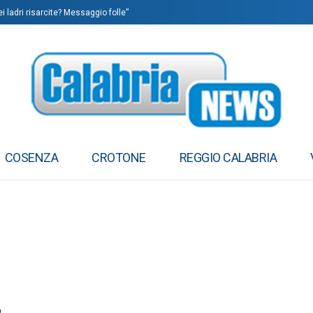
i ladri risarcite? Messaggio folle”
COSENZA
CROTONE
REGGIO CALABRIA
o