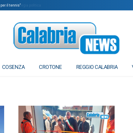
 nuova strategia politica
er il tennis”
COSENZA
CROTONE
REGGIO CALABRIA