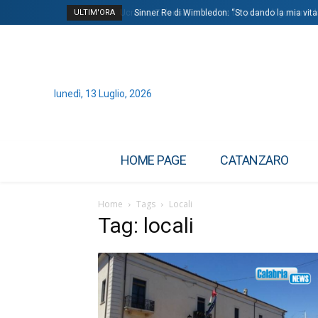
ULTIM'ORA
Ucraina, Zelensky annuncia rimpasto di governo: la
Sinner Re di Wimbledon: “Sto dando la mia vita p
lunedì, 13 Luglio, 2026
HOME PAGE
CATANZARO
Home
Tags
Locali
Tag: locali