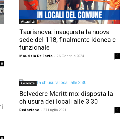
Attualità
Taurianova: inaugurata la nuova
sede del 118, finalmente idonea e
funzionale
Maurizio De Fazio
-
26 Gennaio 2024
0
0
Cosenza
Belvedere Marittimo: disposta la
chiusura dei locali alle 3:30
ri
Redazione
-
27 Luglio 2021
0
0