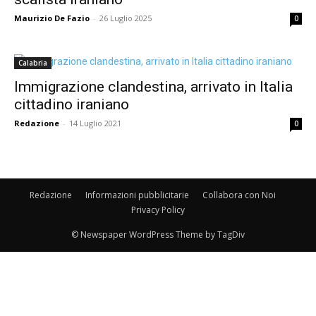
Maurizio De Fazio
-
26 Luglio 2025
0
Calabria
Immigrazione clandestina, arrivato in Italia
cittadino iraniano
Redazione
-
14 Luglio 2021
0
Redazione
Informazioni pubblicitarie
Collabora con Noi
Privacy Policy
© Newspaper WordPress Theme by TagDiv