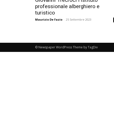
professionale alberghiero e
turistico
Maurizio De Fazio
-
25 Settembre 2023
© Newspaper WordPress Theme by TagDiv