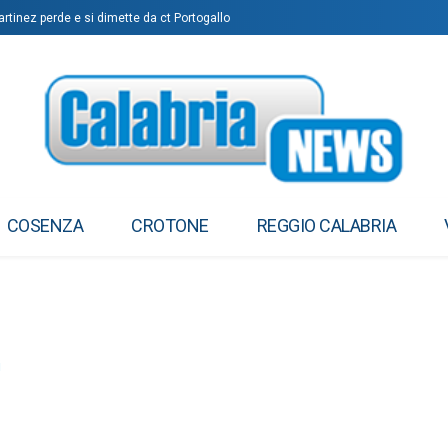
artinez perde e si dimette da ct Portogallo
COSENZA
CROTONE
REGGIO CALABRIA