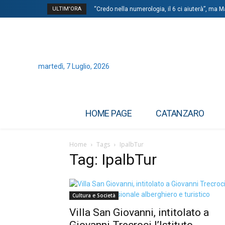
ULTIM'ORA
“Credo nella numerologia, il 6 ci aiuterà”, ma M
martedì, 7 Luglio, 2026
HOME PAGE
CATANZARO
Home
Tags
IpalbTur
Tag: IpalbTur
Cultura e Società
Villa San Giovanni, intitolato a
Giovanni Trecroci l’Istituto