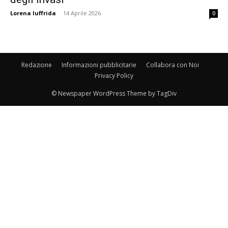
Lorena Iuffrida
-
14 Aprile 2026
0
Redazione
Informazioni pubblicitarie
Collabora con Noi
Privacy Policy
© Newspaper WordPress Theme by TagDiv