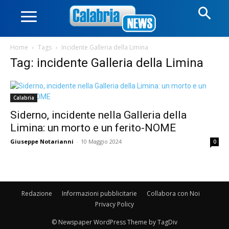
Home
Tags
Incidente Galleria della Limina
Tag: incidente Galleria della Limina
Calabria
Siderno, incidente nella Galleria della
Limina: un morto e un ferito-NOME
Giuseppe Notarianni
-
10 Maggio 2024
0
Redazione
Informazioni pubblicitarie
Collabora con Noi
Privacy Policy
© Newspaper WordPress Theme by TagDiv