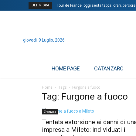
ULTIM'ORA
Tour de France, oggi sesta tappa: orari, percorso
giovedì, 9 Luglio, 2026
HOME PAGE
CATANZARO
Home
Tags
Furgone a fuoco
Tag: Furgone a fuoco
Cronaca
Tentata estorsione ai danni di un
impresa a Mileto: individuati i