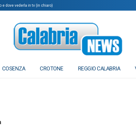
 e dove vederla in tv (in chiaro)
COSENZA
CROTONE
REGGIO CALABRIA
a