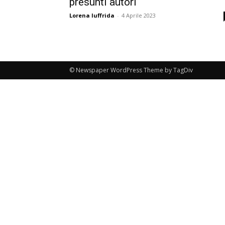
presunti autori
Lorena Iuffrida
-
4 Aprile 2023
© Newspaper WordPress Theme by TagDiv