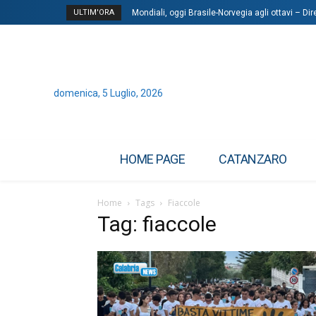
ULTIM'ORA
Mondiali, oggi Brasile-Norvegia agli ottavi – Dir
domenica, 5 Luglio, 2026
HOME PAGE
CATANZARO
Home
Tags
Fiaccole
Tag: fiaccole