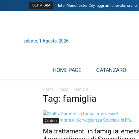
ULTIM'ORA
Inter-Manchester City, oggi amichevole: orario,
sabato, 1 Agosto, 2026
HOME PAGE
CATANZARO
Home
Tags
Famiglia
Tag: famiglia
Calabria
Maltrattamenti in famiglia: emes
4 provvedimenti di Sorveglianza