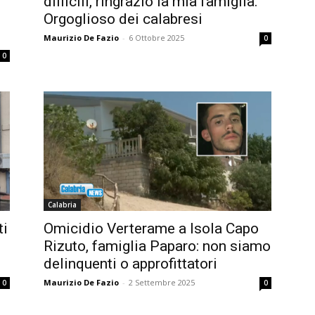
difficili, ringrazio la mia famiglia.
Orgoglioso dei calabresi
Maurizio De Fazio
-
6 Ottobre 2025
0
0
Calabria
ti
Omicidio Verterame a Isola Capo
Rizuto, famiglia Paparo: non siamo
delinquenti o approfittatori
Maurizio De Fazio
-
2 Settembre 2025
0
0