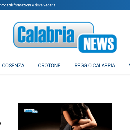
 probabili formazioni e dove vederla
COSENZA
CROTONE
REGGIO CALABRIA
si