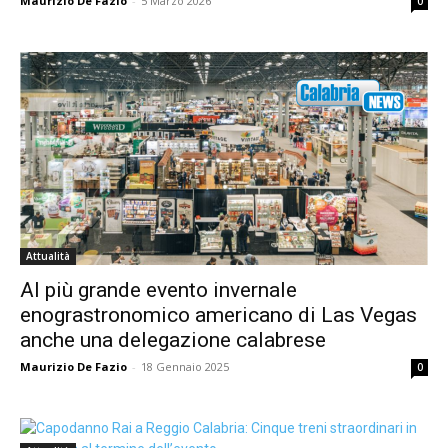
Maurizio De Fazio
-
5 Marzo 2026
0
Attualità
Al più grande evento invernale
enograstronomico americano di Las Vegas
anche una delegazione calabrese
Maurizio De Fazio
-
18 Gennaio 2025
0