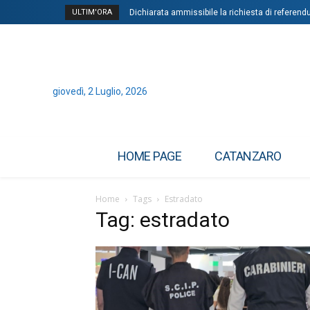
ULTIM'ORA
Dichiarata ammissibile la richiesta di referen
giovedì, 2 Luglio, 2026
HOME PAGE
CATANZARO
Home
Tags
Estradato
Tag: estradato