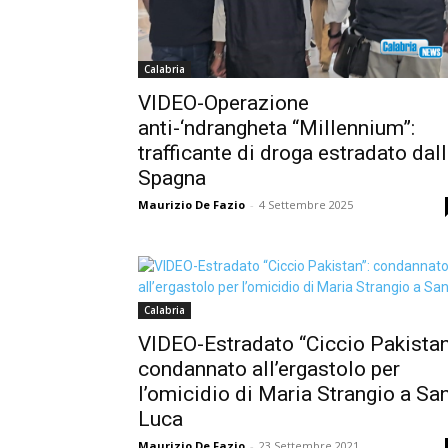
Calabria
VIDEO-Operazione
anti-‘ndrangheta “Millennium”:
trafficante di droga estradato dal
Spagna
Maurizio De Fazio
-
4 Settembre 2025
Calabria
VIDEO-Estradato “Ciccio Pakistan
condannato all’ergastolo per
l’omicidio di Maria Strangio a Sa
Luca
Maurizio De Fazio
-
23 Settembre 2021