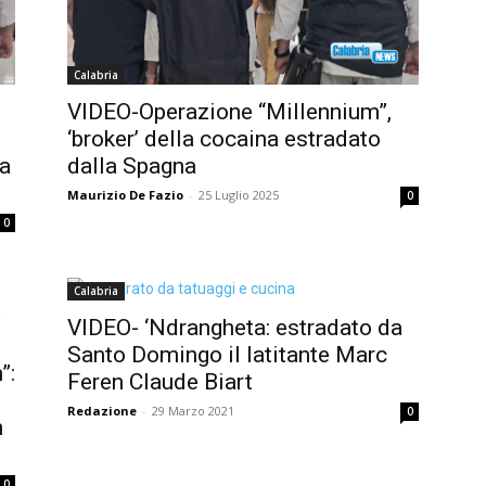
Calabria
VIDEO-Operazione “Millennium”,
‘broker’ della cocaina estradato
la
dalla Spagna
Maurizio De Fazio
-
25 Luglio 2025
0
0
Calabria
VIDEO- ‘Ndrangheta: estradato da
Santo Domingo il latitante Marc
”:
Feren Claude Biart
Redazione
-
29 Marzo 2021
0
n
0