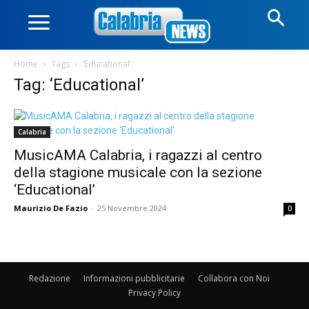
Home
Tags
‘Educational’
Tag: ‘Educational’
Calabria
MusicAMA Calabria, i ragazzi al centro
della stagione musicale con la sezione
‘Educational’
Maurizio De Fazio
-
25 Novembre 2024
0
Redazione
Informazioni pubblicitarie
Collabora con Noi
Privacy Policy