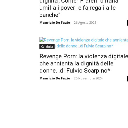
dignità’, Conte “Fratelli d’Italia
umilia i poveri e fa regali alle
banche”
Maurizio De Fazio
-
26 Agosto 2025
Calabria
Revenge Porn: la violenza digital
che annienta la dignità delle
donne…di Fulvio Scarpino*
Maurizio De Fazio
-
25 Novembre 2024