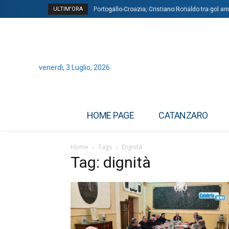
ULTIM'ORA
Portogallo-Croazia, Cristiano Ronaldo tra gol annu
Esplosione Monaco, media: “L’attentatrice è ucr
venerdì, 3 Luglio, 2026
HOME PAGE
CATANZARO
Home
Tags
Dignità
Tag: dignità