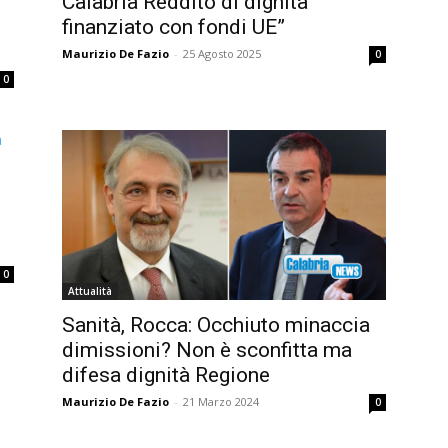
Calabria Reddito di dignità
finanziato con fondi UE”
Maurizio De Fazio
-
25 Agosto 2025
0
0
e
0
Attualità
Sanità, Rocca: Occhiuto minaccia
dimissioni? Non è sconfitta ma
difesa dignità Regione
Maurizio De Fazio
-
21 Marzo 2024
0