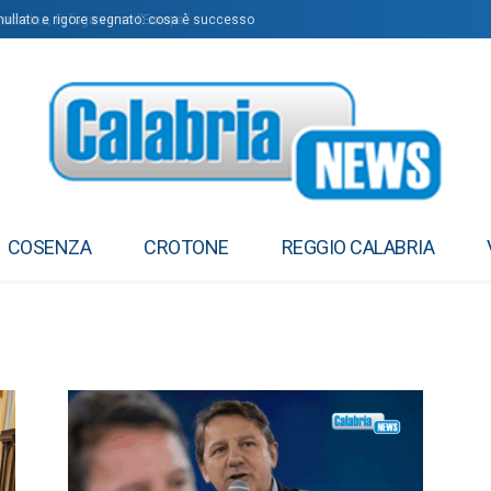
llato e rigore segnato: cosa è successo
aina, in fuga verso l’Europa”
COSENZA
CROTONE
REGGIO CALABRIA