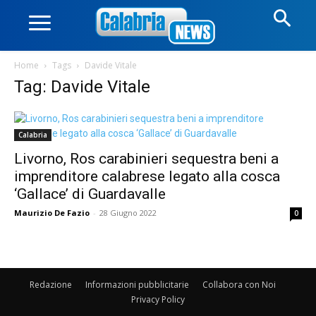
Home
Tags
Davide Vitale
Tag: Davide Vitale
Calabria
Livorno, Ros carabinieri sequestra beni a
imprenditore calabrese legato alla cosca
‘Gallace’ di Guardavalle
Maurizio De Fazio
-
28 Giugno 2022
0
Redazione
Informazioni pubblicitarie
Collabora con Noi
Privacy Policy