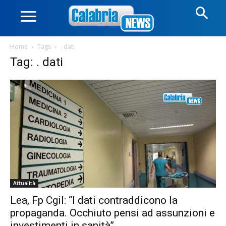
Home
Tags
. dati
Tag: . dati
Attualità
Lea, Fp Cgil: “I dati contraddicono la
propaganda. Occhiuto pensi ad assunzioni e
investimenti in sanità”