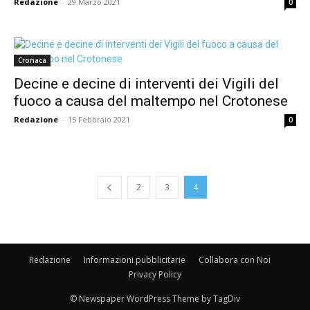
Redazione
-
29 Marzo 2021
0
Cronaca
Decine e decine di interventi dei Vigili del
fuoco a causa del maltempo nel Crotonese
Redazione
-
15 Febbraio 2021
0
2
3
4
Redazione
Informazioni pubblicitarie
Collabora con Noi
Privacy Policy
© Newspaper WordPress Theme by TagDiv