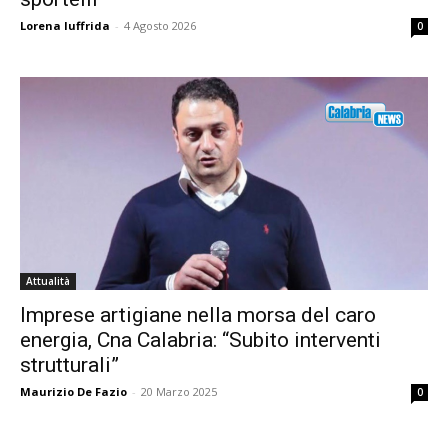
Lorena Iuffrida
-
4 Agosto 2026
0
Attualità
Imprese artigiane nella morsa del caro
energia, Cna Calabria: “Subito interventi
strutturali”
Maurizio De Fazio
-
20 Marzo 2025
0