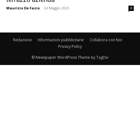
Maurizio De Fazio
-
24 Maggio 2025
0
Redazione
Informazioni pubblicitarie
Collabora con Noi
Privacy Policy
© Newspaper WordPress Theme by TagDiv