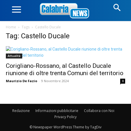
Home
Tags
Castello Ducale
Tag: Castello Ducale
Attualità
Corigliano-Rossano, al Castello Ducale
riunione di oltre trenta Comuni del territorio
Maurizio De Fazio
-
9 Novembre 2024
0
Redazione
Informazioni pubblicitarie
Collabora con Noi
Privacy Policy
© Newspaper WordPress Theme by TagDiv