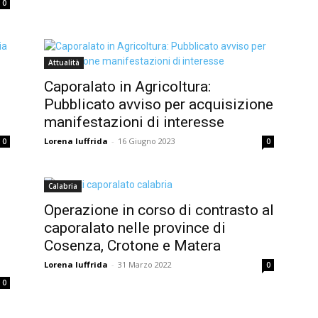
0
Attualità
Caporalato in Agricoltura:
Pubblicato avviso per acquisizione
manifestazioni di interesse
Lorena Iuffrida
-
16 Giugno 2023
0
0
Calabria
Operazione in corso di contrasto al
caporalato nelle province di
Cosenza, Crotone e Matera
Lorena Iuffrida
-
31 Marzo 2022
0
0