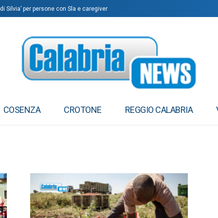
di Silvia’ per persone con Sla e caregiver
COSENZA
CROTONE
REGGIO CALABRIA