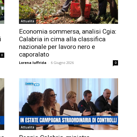
Attualità
Economia sommersa, analisi Cgia:
i
Calabria in cima alla classifica
”
nazionale per lavoro nero e
caporalato
0
Lorena Iuffrida
-
6 Giugno 2026
0
Attualità