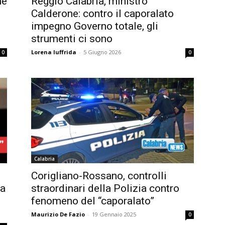
ne
Reggio Calabria, ministro
Calderone: contro il caporalato
impegno Governo totale, gli
strumenti ci sono
Lorena Iuffrida
-
5 Giugno 2026
0
0
Calabria
Corigliano-Rossano, controlli
na
straordinari della Polizia contro
fenomeno del “caporalato”
Maurizio De Fazio
-
19 Gennaio 2025
0