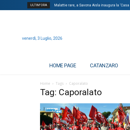
ULTIM'ORA
Malattie rare, a Savona Aisla inaugura la ‘Casa 
venerdì, 3 Luglio, 2026
HOME PAGE
CATANZARO
Home
Tags
Caporalato
Tag: Caporalato