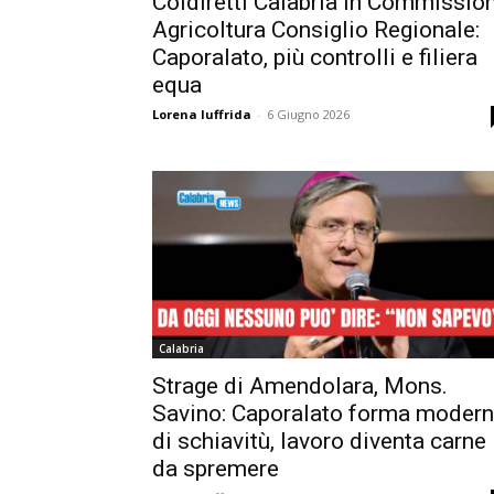
Coldiretti Calabria in Commissio
Agricoltura Consiglio Regionale:
Caporalato, più controlli e filiera
equa
Lorena Iuffrida
-
6 Giugno 2026
Calabria
Strage di Amendolara, Mons.
Savino: Caporalato forma moder
di schiavitù, lavoro diventa carne
da spremere