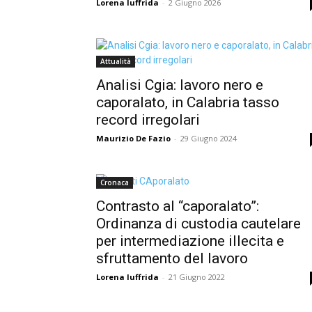
Lorena Iuffrida
-
2 Giugno 2026
Attualità
Analisi Cgia: lavoro nero e
caporalato, in Calabria tasso
record irregolari
Maurizio De Fazio
-
29 Giugno 2024
Cronaca
Contrasto al “caporalato”:
Ordinanza di custodia cautelare
per intermediazione illecita e
sfruttamento del lavoro
Lorena Iuffrida
-
21 Giugno 2022