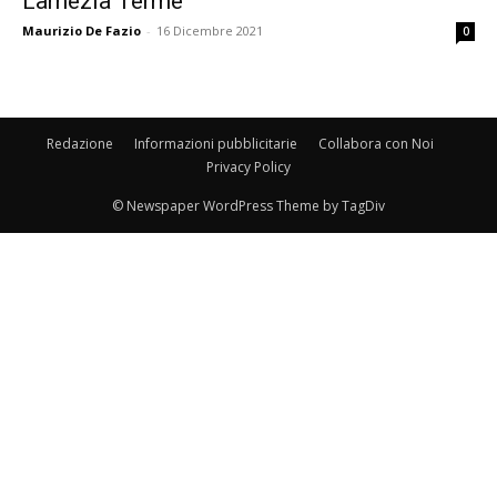
Lamezia Terme
Maurizio De Fazio
-
16 Dicembre 2021
0
Redazione
Informazioni pubblicitarie
Collabora con Noi
Privacy Policy
© Newspaper WordPress Theme by TagDiv