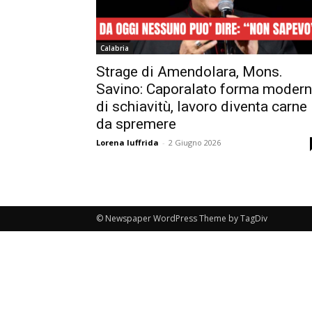
Calabria
Strage di Amendolara, Mons.
Savino: Caporalato forma moder
di schiavitù, lavoro diventa carne
da spremere
Lorena Iuffrida
-
2 Giugno 2026
© Newspaper WordPress Theme by TagDiv