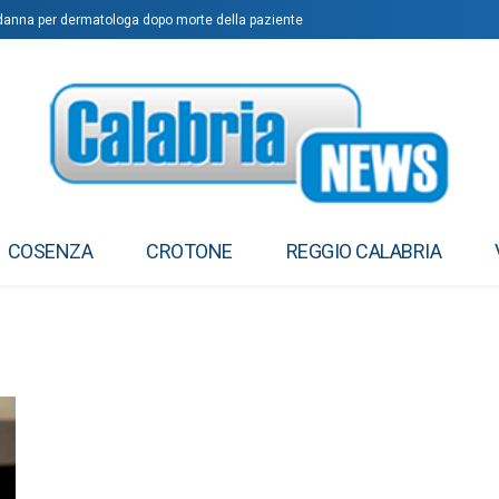
anna per dermatologa dopo morte della paziente
COSENZA
CROTONE
REGGIO CALABRIA