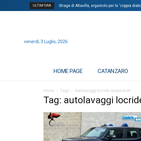
ULTIM'ORA
Strage di Altavilla, ergastolo per la ‘coppia diab
venerdì, 3 Luglio, 2026
HOME PAGE
CATANZARO
Home
Tags
Autolavaggi locride sequestrati
Tag: autolavaggi locrid