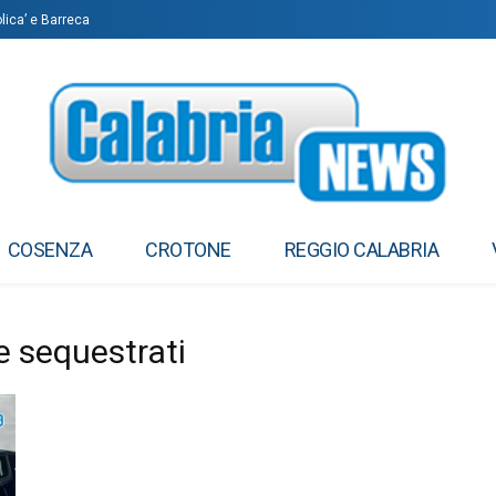
olica’ e Barreca
COSENZA
CROTONE
REGGIO CALABRIA
e sequestrati