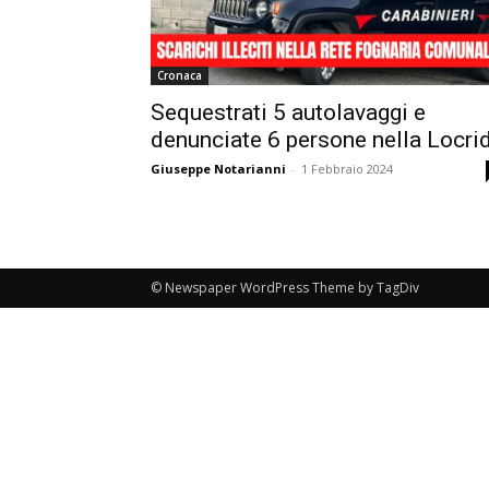
Cronaca
Sequestrati 5 autolavaggi e
denunciate 6 persone nella Locri
Giuseppe Notarianni
-
1 Febbraio 2024
© Newspaper WordPress Theme by TagDiv