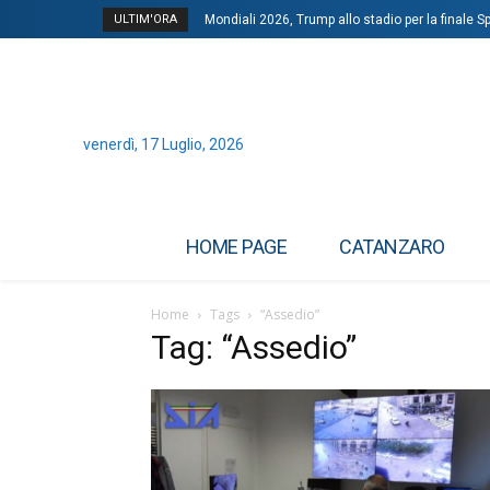
ULTIM'ORA
Mondiali 2026, Trump allo stadio per la finale 
venerdì, 17 Luglio, 2026
HOME PAGE
CATANZARO
Home
Tags
“Assedio”
Tag: “Assedio”