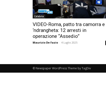
Calabria
VIDEO-Roma, patto tra camorra e
‘ndrangheta: 12 arresti in
operazione “Assedio”
Maurizio De Fazio
-
4 Luglio 2025
© Newspaper WordPress Theme by TagDiv